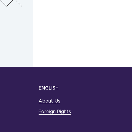
ENGLISH
About Us
Foreign Rights