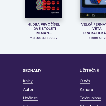
HUDBA PRVOČÍSEL
VELKÁ FERMA
- DVĚ STOLETÍ
VĚTA -
RIEMAN...
DRAMATICKÁ H
Marcus du Sautoy
Simon Sing
SEZNAMY
UŽITEČNÉ
Knihy
O nás
Autoři
Kariéra
Události
Ediční plány