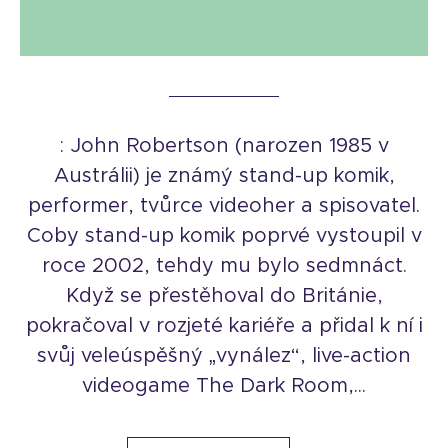
: John Robertson (narozen 1985 v
Austrálii) je známý stand-up komik,
performer, tvůrce videoher a spisovatel.
Coby stand-up komik poprvé vystoupil v
roce 2002, tehdy mu bylo sedmnáct.
Když se přestěhoval do Británie,
pokračoval v rozjeté kariéře a přidal k ní i
svůj veleúspěšný „vynález“, live-action
videogame The Dark Room,...