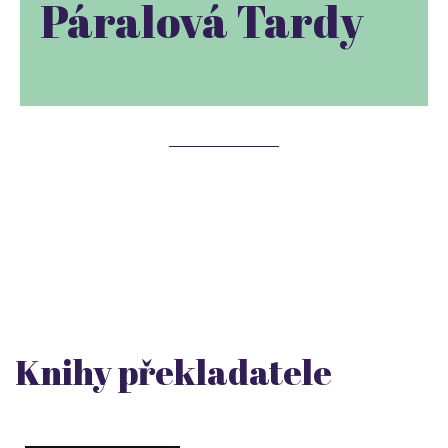
Páralová Tardy
Knihy překladatele