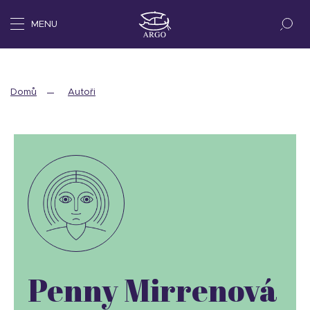
MENU
Domů
Autoři
Penny Mirrenová