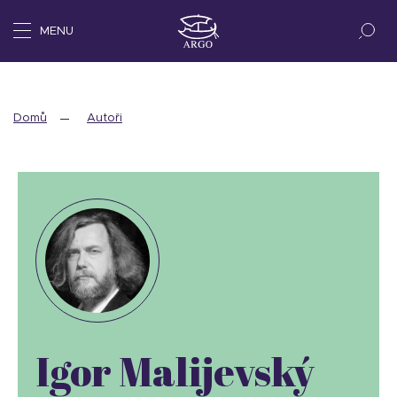
MENU
Domů
Autoři
Igor Malijevský