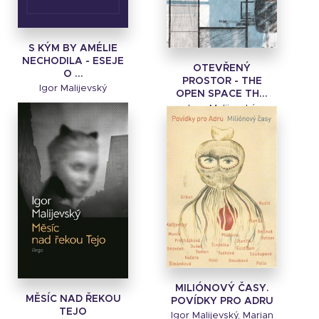
S KÝM BY AMÉLIE
NECHODILA - ESEJE
OTEVŘENÝ
O ...
PROSTOR - THE
Igor Malijevský
OPEN SPACE TH...
Igor Malijevský
MILIÓNOVÝ ČASY.
MĚSÍC NAD ŘEKOU
POVÍDKY PRO ADRU
TEJO
Igor Malijevský, Marian