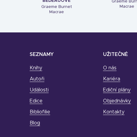
BEDEAUOVÉ
Graeme Bur
Macrae
Graeme Burnet
Macrae
SEZNAMY
UŽITEČNÉ
Knihy
O nás
Autoři
Kariéra
Události
Ediční plány
Edice
Objednávky
Bibliofilie
Kontakty
Blog