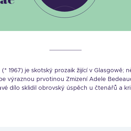
 1967) je skotský prozaik žijící v Glasgowě; 
ebe výraznou prvotinou Zmizení Adele Bedea
avé dílo sklidil obrovský úspěch u čtenářů a krit