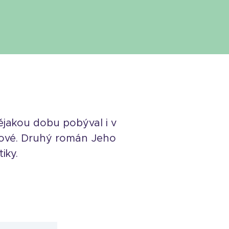
nějakou dobu pobýval i v
uové. Druhý román Jeho
iky.