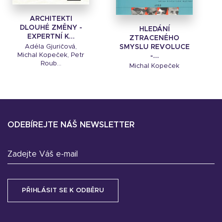
ARCHITEKTI
DLOUHÉ ZMĚNY -
HLEDÁNÍ
EXPERTNÍ K...
ZTRACENÉHO
SMYSLU REVOLUCE
Adéla Gjuričová,
Michal Kopeček, Petr
-...
Roub...
Michal Kopeček
ODEBÍREJTE NÁŠ NEWSLETTER
Zadejte Váš e-mail