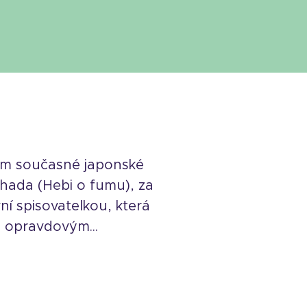
kám současné japonské
 hada (Hebi o fumu), za
í spisovatelkou, která
ím opravdovým...