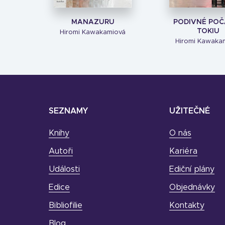
MANAZURU
PODIVNÉ POČ
TOKIU
Hiromi Kawakamiová
Hiromi Kawaka
SEZNAMY
UŽITEČNÉ
Knihy
O nás
Autoři
Kariéra
Události
Ediční plány
Edice
Objednávky
Bibliofilie
Kontakty
Blog