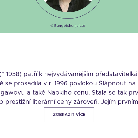
© Bungeishunju Ltd
* 1958) patří k nejvydávanějším představitel
ně se prosadila v r. 1996 povídkou Šlápnout na
gawovu a také Naokiho cenu. Stala se tak prvn
o prestižní literární ceny zároveň. Jejím prvn
ZOBRAZIT VÍCE