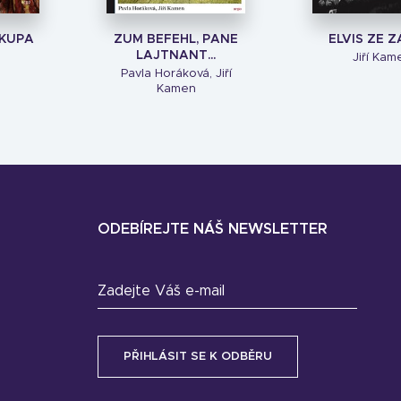
SKUPA
ZUM BEFEHL, PANE
ELVIS ZE Z
LAJTNANT…
Jiří Kam
Pavla Horáková, Jiří
Kamen
ODEBÍREJTE NÁŠ NEWSLETTER
Zadejte Váš e-mail