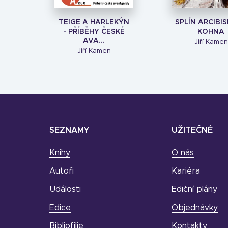
TEIGE A HARLEKÝN
SPLÍN ARCIBI
- PŘÍBĚHY ČESKÉ
KOHNA
AVA...
Jiří Kamen
Jiří Kamen
SEZNAMY
UŽITEČNÉ
Knihy
O nás
Autoři
Kariéra
Události
Ediční plány
Edice
Objednávky
Bibliofilie
Kontakty