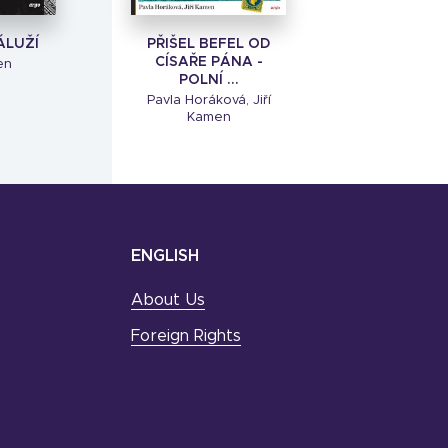
ÁLUŽÍ
PŘIŠEL BEFEL OD
CÍSAŘE PÁNA -
en
POLNÍ ...
Pavla Horáková, Jiří
Kamen
ENGLISH
About Us
Foreign Rights