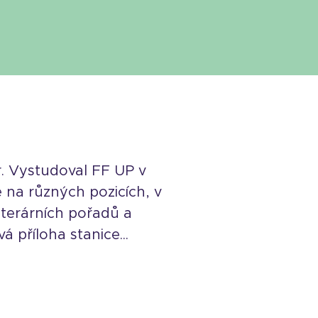
or. Vystudoval FF UP v
na různých pozicích, v
iterárních pořadů a
 příloha stanice...