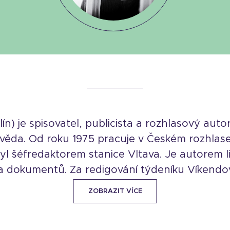
olín) je spisovatel, publicista a rozhlasový aut
ěda. Od roku 1975 pracuje v Českém rozhlase 
yl šéfredaktorem stanice Vltava. Je autorem l
 dokumentů. Za redigování týdeníku Víkendová
ZOBRAZIT VÍCE