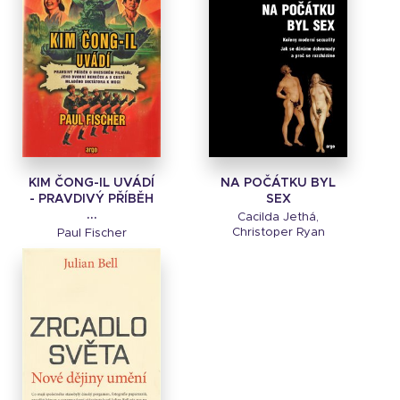
NA POČÁTKU BYL
KIM ČONG-IL UVÁDÍ
SEX
- PRAVDIVÝ PŘÍBĚH
...
Cacilda Jethá,
Christoper Ryan
Paul Fischer