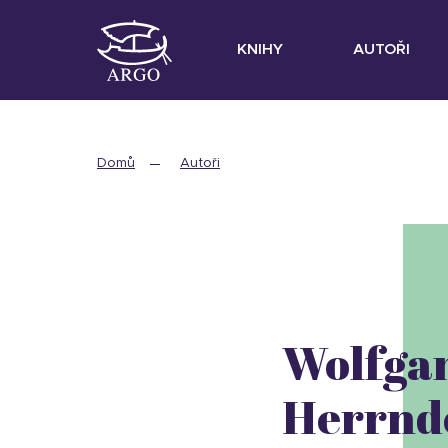
KNIHY
AUTOŘI
Domů
Autoři
Wolfga
Herrnd