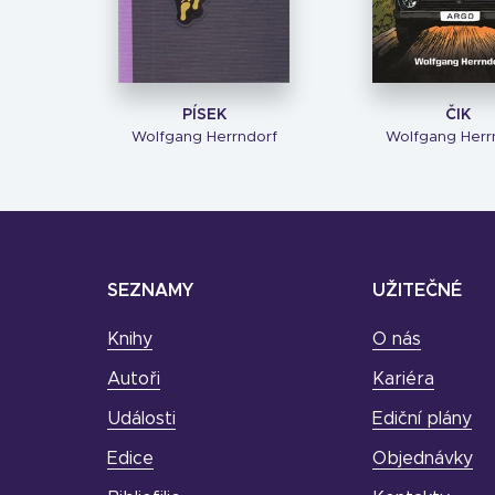
PÍSEK
ČIK
Wolfgang Herrndorf
Wolfgang Herr
SEZNAMY
UŽITEČNÉ
Knihy
O nás
Autoři
Kariéra
Události
Ediční plány
Edice
Objednávky