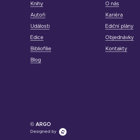
Knihy
O nás
Autoři
Kariéra
Události
Ediční plány
Edice
Objednávky
Bibliofilie
Kontakty
Blog
© ARGO
Designed by