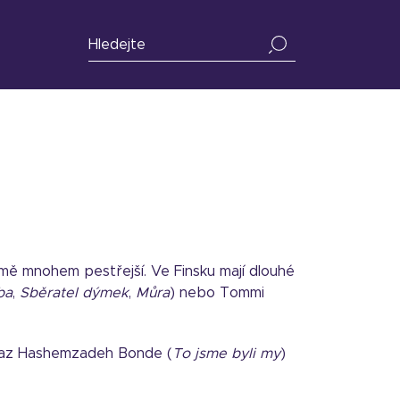
jmě mnohem pestřejší. Ve Finsku mají dlouhé
ba
,
Sběratel dýmek
,
Můra
) nebo Tommi
olnaz Hashemzadeh Bonde (
To jsme byli my
)