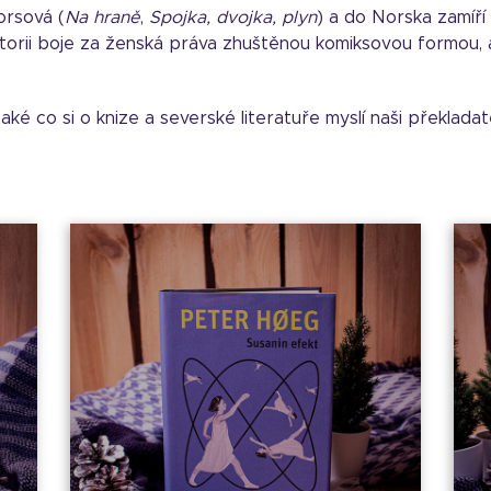
orsová (
Na hraně
,
Spojka, dvojka, plyn
) a do Norska zamíří
torii boje za ženská práva zhuštěnou komiksovou formou, al
také co si o knize a severské literatuře myslí naši překladat