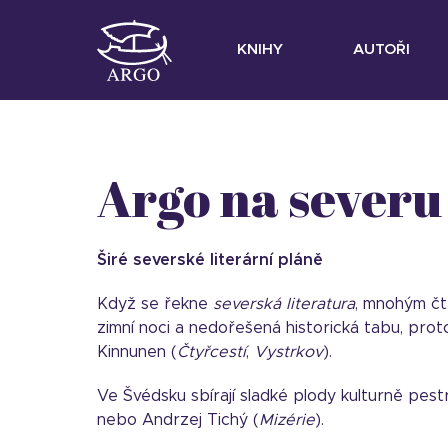
KNIHY
AUTOŘI
Argo na severu
Širé severské literární pláně
Když se řekne
severská literatura
, mnohým čt
zimní noci a nedořešená historická tabu, proto
Kinnunen (
Čtyřcestí
,
Vystrkov
).
Ve Švédsku sbírají sladké plody kulturně pes
nebo Andrzej Tichý (
Mizérie
).