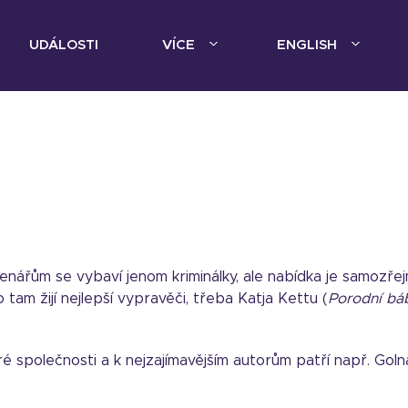
UDÁLOSTI
VÍCE
ENGLISH
enářům se vybaví jenom kriminálky, ale nabídka je samozře
 tam žijí nejlepší vypravěči, třeba Katja Kettu (
Porodní bá
tré společnosti a k nejzajímavějším autorům patří např. G