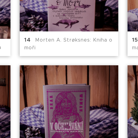
Morten A. Strøksnes: Kniha o
a
moři
m