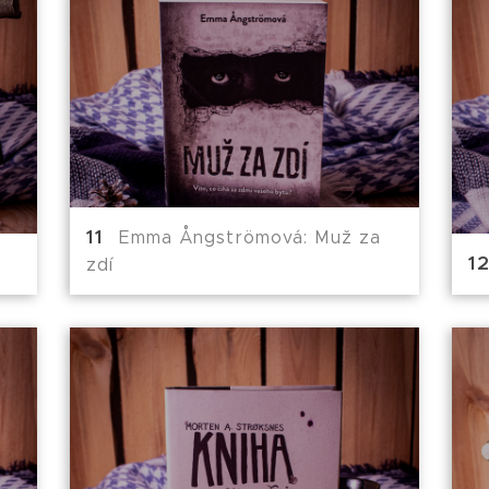
Emma Ångströmová: Muž za
zdí