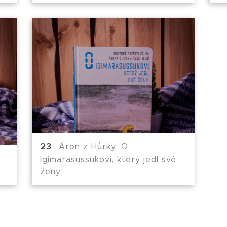
Áron z Hůrky: O
a
Igimarasussukovi, který jedl své
ženy