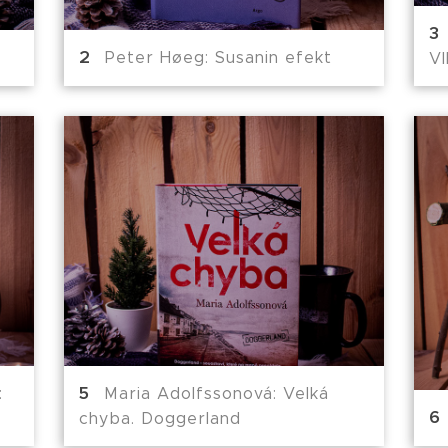
Peter Høeg: Susanin efekt
Vl
:
Maria Adolfssonová: Velká
chyba. Doggerland