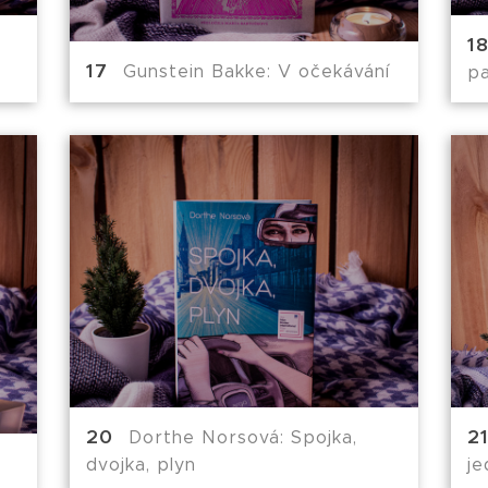
Gunstein Bakke: V očekávání
pa
Dorthe Norsová: Spojka,
dvojka, plyn
j