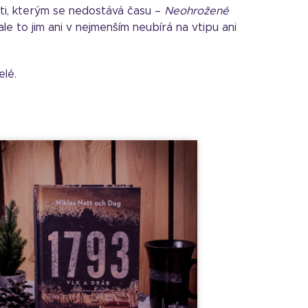
 ti, kterým se nedostává času –
Neohrožené
e to jim ani v nejmenším neubírá na vtipu ani
elé.