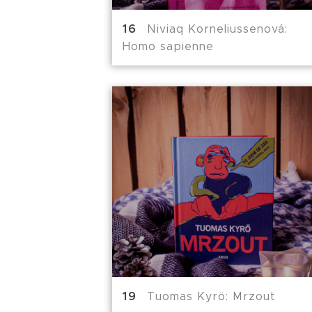
Niviaq Korneliussenová:
Homo sapienne
Tuomas Kyrö: Mrzout