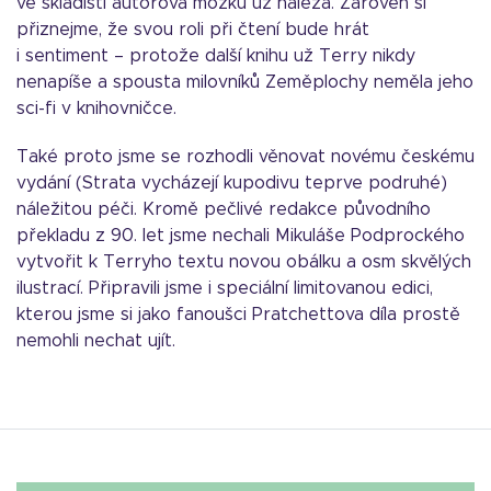
ve skladišti autorova mozku už nalézá. Zároveň si
přiznejme, že svou roli při čtení bude hrát
i sentiment – protože další knihu už Terry nikdy
nenapíše a spousta milovníků Zeměplochy neměla jeho
sci-fi v knihovničce.
Také proto jsme se rozhodli věnovat novému českému
vydání (Strata vycházejí kupodivu teprve podruhé)
náležitou péči. Kromě pečlivé redakce původního
překladu z 90. let jsme nechali Mikuláše Podprockého
vytvořit k Terryho textu novou obálku a osm skvělých
ilustrací. Připravili jsme i speciální limitovanou edici,
kterou jsme si jako fanoušci Pratchettova díla prostě
nemohli nechat ujít.