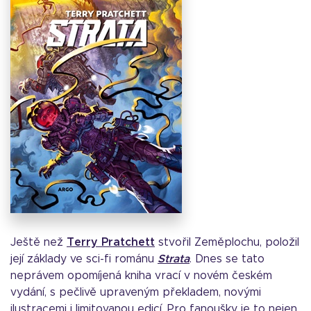
Ještě než
Terry Pratchett
stvořil Zeměplochu, položil
její základy ve sci-fi románu
Strata
. Dnes se tato
neprávem opomíjená kniha vrací v novém českém
vydání, s pečlivě upraveným překladem, novými
ilustracemi i limitovanou edicí. Pro fanoušky je to nejen