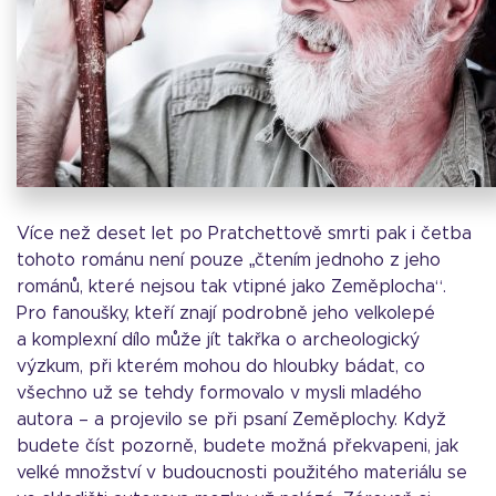
Více než deset let po Pratchettově smrti pak i četba
tohoto románu není pouze „čtením jednoho z jeho
románů, které nejsou tak vtipné jako Zeměplocha“.
Pro fanoušky, kteří znají podrobně jeho velkolepé
a komplexní dílo může jít takřka o archeologický
výzkum, při kterém mohou do hloubky bádat, co
všechno už se tehdy formovalo v mysli mladého
autora – a projevilo se při psaní Zeměplochy. Když
budete číst pozorně, budete možná překvapeni, jak
velké množství v budoucnosti použitého materiálu se