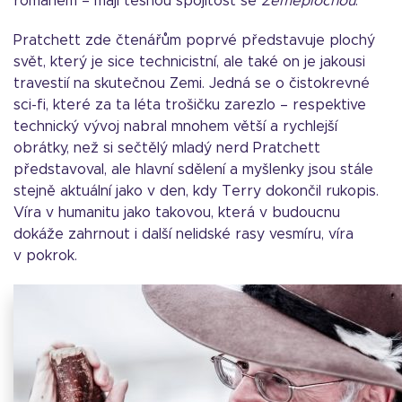
románem – mají těsnou spojitost se
Zeměplochou
.
Pratchett zde čtenářům poprvé představuje plochý
svět, který je sice technicistní, ale také on je jakousi
travestií na skutečnou Zemi. Jedná se o čistokrevné
sci-fi, které za ta léta trošičku zarezlo – respektive
technický vývoj nabral mnohem větší a rychlejší
obrátky, než si sečtělý mladý nerd Pratchett
představoval, ale hlavní sdělení a myšlenky jsou stále
stejně aktuální jako v den, kdy Terry dokončil rukopis.
Víra v humanitu jako takovou, která v budoucnu
dokáže zahrnout i další nelidské rasy vesmíru, víra
v pokrok.