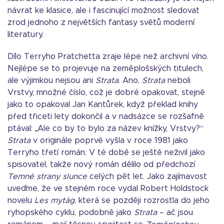
návrat ke klasice, ale i fascinující možnost sledovat
zrod jednoho z největších fantasy světů moderní
literatury.
Dílo Terryho Pratchetta zraje lépe než archivní víno.
Nejlépe se to projevuje na zeměplošských titulech,
ale výjimkou nejsou ani
Strata
. Ano,
Strata
neboli
Vrstvy, množné číslo, což je dobré opakovat, stejně
jako to opakoval Jan Kantůrek, když překlad knihy
před třiceti lety dokončil a v nadsázce se rozšafně
ptával: „Ale co by to bylo za název knížky, Vrstvy?“
Strata
v originále poprvé vyšla v roce 1981 jako
Terryho třetí román. V té době se ještě neživil jako
spisovatel, takže nový román dělilo od předchozí
Temné strany slunce
celých pět let. Jako zajímavost
uveďme, že ve stejném roce vydal Robert Holdstock
novelu
Les mytág
, která se později rozrostla do jeho
ryhopského cyklu, podobně jako
Strata
– ač jsou