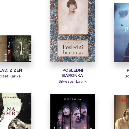
LAD. ŽÍZEŇ
POSLEDNÍ
BARONKA
ozef Karika
Jo
Silvester Lavrík