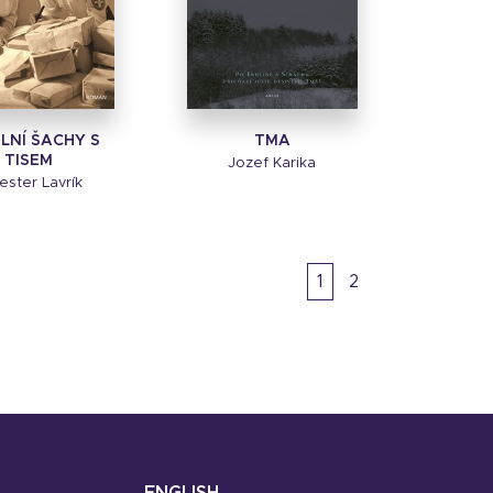
LNÍ ŠACHY S
TMA
TISEM
Jozef Karika
vester Lavrík
1
2
ENGLISH