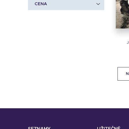
CENA
J
N
SEZNAMY
UŽITEČNÉ