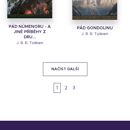
PÁD NÚMENORU - A
PÁD GONDOLINU
JINÉ PŘÍBĚHY Z
J. R. R. Tolkien
DRU...
J. R. R. Tolkien
NAČÍST DALŠÍ
1
2
3