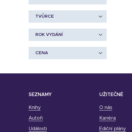
TVŮRCE
ROK VYDÁNÍ
CENA
SEZNAMY
UŽITEČNÉ
Knihy
O nás
Autoři
Kariéra
Události
Ediční plány