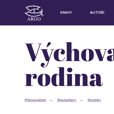
KNIHY
AUTOŘI
výchova a
rodina
Připravujeme
Bestsellery
Novinky