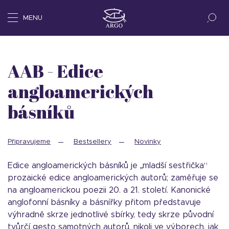
MENU
AAB - Edice
angloamerických
básníků
Připravujeme
Bestsellery
Novinky
Edice angloamerických básníků je „mladší sestřička“
prozaické edice angloamerických autorů; zaměřuje se
na angloamerickou poezii 20. a 21. století. Kanonické
anglofonní básníky a básnířky přitom představuje
výhradně skrze jednotlivé sbírky, tedy skrze původní
tvůrčí gesto samotných autorů, nikoli ve výborech, jak