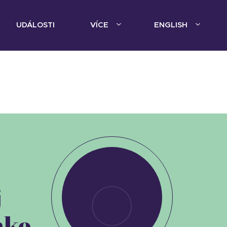
UDÁLOSTI
VÍCE
ENGLISH
j
j
nko