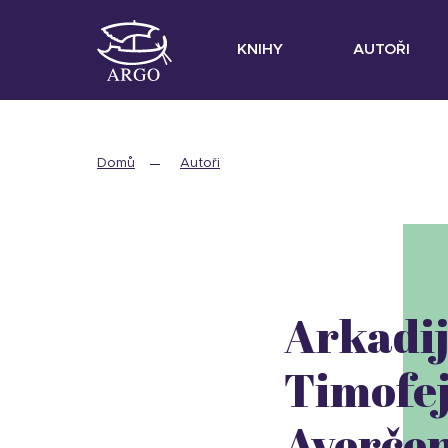
KNIHY
AUTOŘI
Domů
Autoři
Arkadi
Timofe
Averče