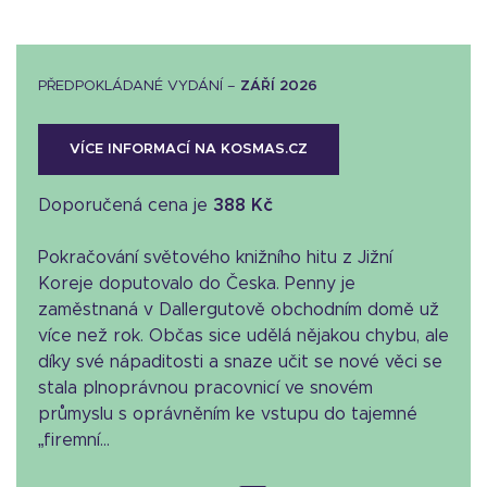
PŘEDPOKLÁDANÉ VYDÁNÍ –
ZÁŘÍ 2026
VÍCE INFORMACÍ NA KOSMAS.CZ
Doporučená cena je
388 Kč
Pokračování světového knižního hitu z Jižní
Koreje doputovalo do Česka. Penny je
zaměstnaná v Dallergutově obchodním domě už
více než rok. Občas sice udělá nějakou chybu, ale
díky své nápaditosti a snaze učit se nové věci se
stala plnoprávnou pracovnicí ve snovém
průmyslu s oprávněním ke vstupu do tajemné
„firemní...