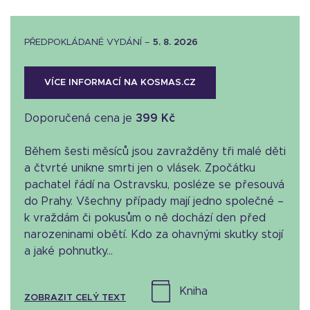
PŘEDPOKLÁDANÉ VYDÁNÍ –
5. 8. 2026
VÍCE INFORMACÍ NA KOSMAS.CZ
Doporučená cena je
399 Kč
Během šesti měsíců jsou zavražděny tři malé děti
a čtvrté unikne smrti jen o vlásek. Zpočátku
pachatel řádí na Ostravsku, posléze se přesouvá
do Prahy. Všechny případy mají jedno společné –
k vraždám či pokusům o ně dochází den před
narozeninami obětí. Kdo za ohavnými skutky stojí
a jaké pohnutky...
kniha
ZOBRAZIT CELÝ TEXT